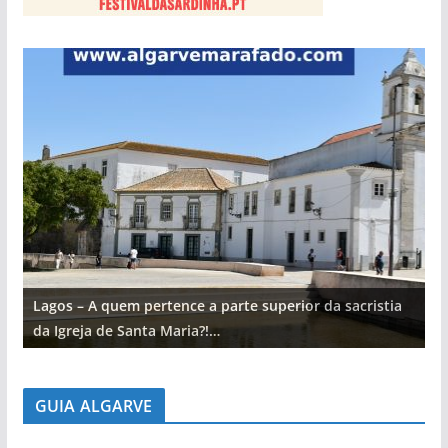
Lagos – A quem pertence a parte superior da sacristia
L
da Igreja de Santa Maria?!…
d
GUIA ALGARVE