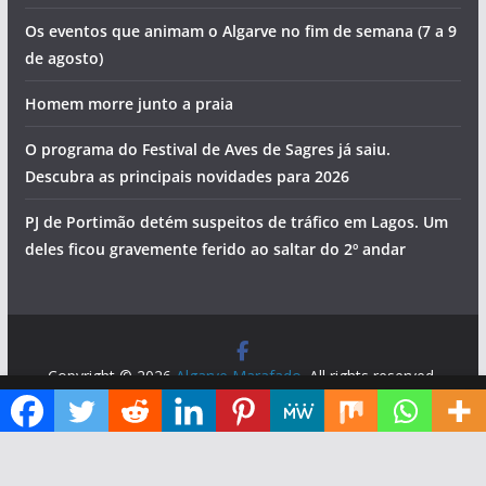
Os eventos que animam o Algarve no fim de semana (7 a 9
de agosto)
Homem morre junto a praia
O programa do Festival de Aves de Sagres já saiu.
Descubra as principais novidades para 2026
PJ de Portimão detém suspeitos de tráfico em Lagos. Um
deles ficou gravemente ferido ao saltar do 2º andar
Copyright © 2026
Algarve Marafado
. All rights reserved.
Theme:
ColorMag
by ThemeGrill. Powered by
WordPress
.
Diga ao Google que o Algarve Marafado é uma das suas fontes de informação preferidas