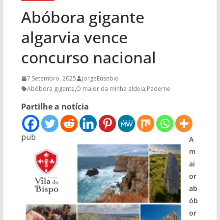
Abóbora gigante
algarvia vence
concurso nacional
7 Setembro, 2025
JorgeEusebio
Abóbora gigante
,
O maior da minha aldeia
,
Paderne
Partilhe a notícia
pub
A
m
ai
or
ab
ób
or