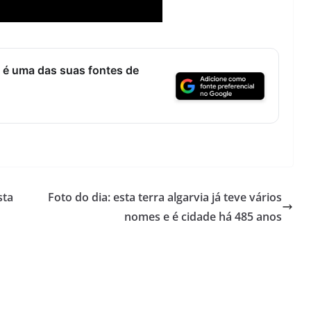
Lagos – A quem pertence a parte superior da
sacristia da Igreja de Santa Maria?!…
 é uma das suas fontes de
sta
Foto do dia: esta terra algarvia já teve vários
nomes e é cidade há 485 anos