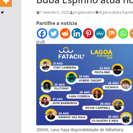
7 Setembro, 2025
JorgeEusebio
Algarve
,
Buba Espin
Partilhe a notícia
pub
20h00, caso haja disponibilidade de bilheteira.