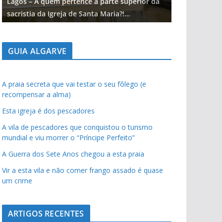
Lagos – A quem pertence a parte superior da
Lagos – A qu
sacristia da Igreja de Santa Maria?!…
sacristia da 
GUIA ALGARVE
A praia secreta que vai testar o seu fôlego (e
recompensar a alma)
Esta igreja é dos pescadores
A vila de pescadores que conquistou o turismo
mundial e viu morrer o “Príncipe Perfeito”
A Guerra dos Sete Anos chegou a esta praia
Vir a esta vila e não comer frango assado é quase
um crime
ARTIGOS RECENTES