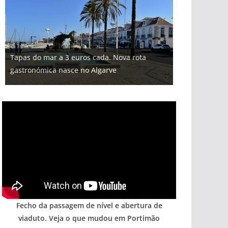
Projeto milionário: investimento de 108
Milagre da água. Fontes emblemáticas do
Foto do dia: uma cidade algarvia que cresceu
Tapas do mar a 3 euros cada. Nova rota
milhões de euros na construção de dois
Tempestades roubam areia de praias e põem
Algarve voltam a ter vida (com vídeo)
entre redes e fábricas
gastronómica nasce no Algarve
hotéis (com vídeo)
arribas em risco no Algarve (com vídeo)
Fecho da passagem de nível e abertura de
viaduto. Veja o que mudou em Portimão