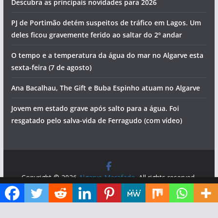
Descubra as principais novidades para 2026
PJ de Portimão detém suspeitos de tráfico em Lagos. Um
deles ficou gravemente ferido ao saltar do 2º andar
O tempo e a temperatura da água do mar no Algarve esta
sexta-feira (7 de agosto)
Ana Bacalhau, The Gift e Buba Espinho atuam no Algarve
Jovem em estado grave após salto para a água. Foi
resgatado pelo salva-vida de Ferragudo (com vídeo)
Copyright © 2026
Algarve Marafado
. All rights reserved.
Theme:
ColorMag
by ThemeGrill. Powered by
WordPress
.
Diga ao Google que o Algarve Marafado é uma das suas fontes de informação preferidas