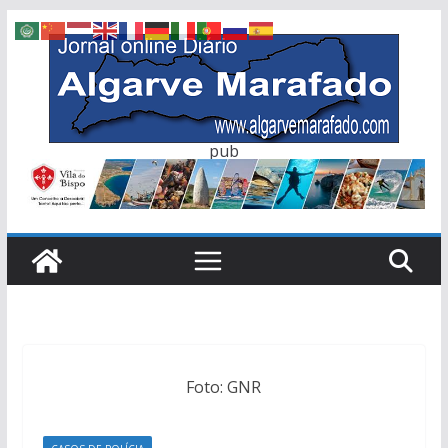
Skip
to
content
pub
Foto: GNR