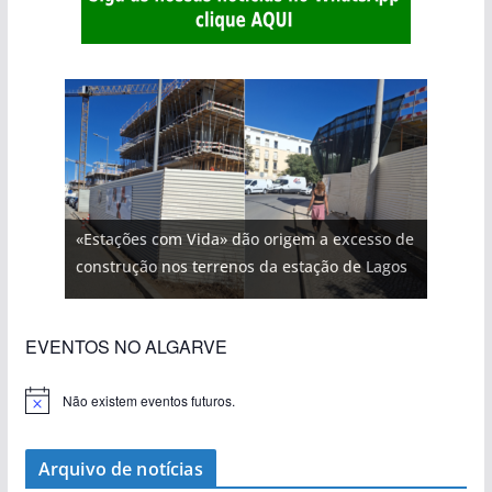
«Estações com Vida» dão origem a excesso de
construção nos terrenos da estação de Lagos
EVENTOS NO ALGARVE
Não existem eventos futuros.
A
v
i
s
Arquivo de notícias
o