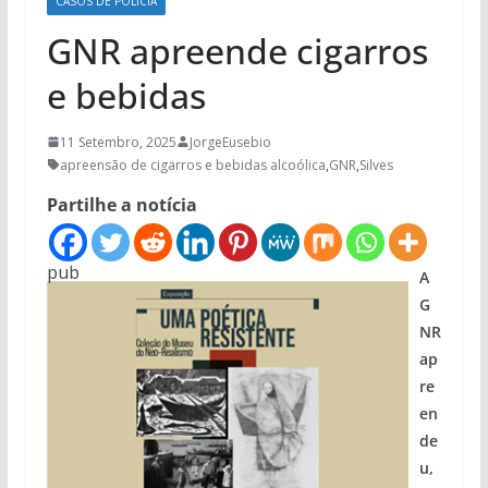
CASOS DE POLÍCIA
GNR apreende cigarros
e bebidas
11 Setembro, 2025
JorgeEusebio
apreensão de cigarros e bebidas alcoólica
,
GNR
,
Silves
Partilhe a notícia
pub
A
G
NR
ap
re
en
de
u,