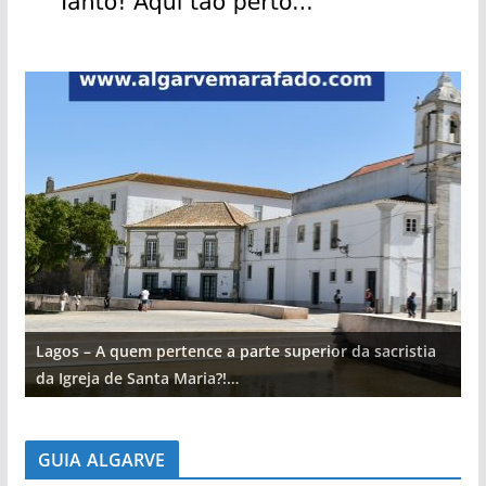
Lagos – A quem pertence a parte superior da sacristia
L
da Igreja de Santa Maria?!…
d
GUIA ALGARVE