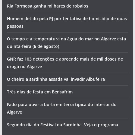
assim o dia no Algarve (quinta-feira, 6 de agosto)
Foto do dia: a cidade criada pela gente do mar que tem o
maior porto de pesca do Algarve
Artes, sabores e concerto de Jorge Guerreiro na
Mexilhoeira Grande
Lagoa ganha novo sunset gratuito com saxofone e DJ
Ria Formosa ganha milhares de robalos
Homem detido pela PJ por tentativa de homicídio de duas
pessoas
O tempo e a temperatura da água do mar no Algarve esta
quinta-feira (6 de agosto)
GNR faz 103 detenções e apreende mais de mil doses de
droga no Algarve