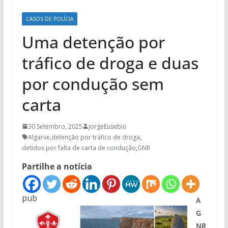
CASOS DE POLÍCIA
Uma detenção por
tráfico de droga e duas
por condução sem
carta
30 Setembro, 2025
JorgeEusebio
Algarve
,
detenção por tráfico de droga
,
detidos por falta de carta de condução
,
GNR
Partilhe a notícia
pub
A
G
NR