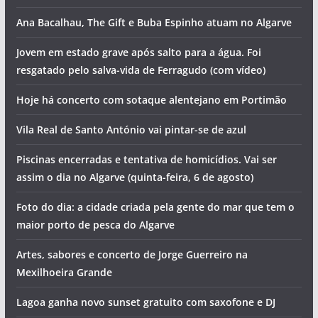
O programa do Festival de Aves de Sagres já saiu.
Descubra as principais novidades para 2026
PJ de Portimão detém suspeitos de tráfico em Lagos. Um
deles ficou gravemente ferido ao saltar do 2º andar
O tempo e a temperatura da água do mar no Algarve esta
sexta-feira (7 de agosto)
Ana Bacalhau, The Gift e Buba Espinho atuam no Algarve
Jovem em estado grave após salto para a água. Foi
resgatado pelo salva-vida de Ferragudo (com vídeo)
Hoje há concerto com sotaque alentejano em Portimão
Vila Real de Santo António vai pintar-se de azul
Piscinas encerradas e tentativa de homicídios. Vai ser