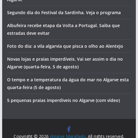
GNR faz 103 detenções e apreende mais de mil doses de
droga no Algarve
O cheiro a sardinha assada vai invadir Albufeira
Três dias de festa em Bensafrim
Fado para ouvir à borla em terra típica do interior do
Algarve
Segundo dia do Festival da Sardinha. Veja o programa
Albufeira recebe etapa da Volta a Portugal. Saiba que
estradas deve evitar
Foto do dia: a vila algarvia que pisca o olho ao Alentejo
Novas lojas e praias imperdíveis. Vai ser assim o dia no
Algarve (quarta-feira, 5 de agosto)