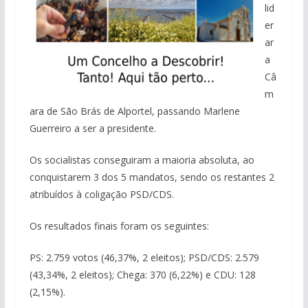
lid
er
ar
a
Câ
m
ara de São Brás de Alportel, passando Marlene
Guerreiro a ser a presidente.
Os socialistas conseguiram a maioria absoluta, ao
conquistarem 3 dos 5 mandatos, sendo os restantes 2
atribuídos à coligação PSD/CDS.
Os resultados finais foram os seguintes:
PS: 2.759 votos (46,37%, 2 eleitos); PSD/CDS: 2.579
(43,34%, 2 eleitos); Chega: 370 (6,22%) e CDU: 128
(2,15%).