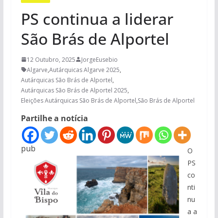
PS continua a liderar
São Brás de Alportel
12 Outubro, 2025
JorgeEusebio
Algarve
,
Autárquicas Algarve 2025
,
Autárquicas São Brás de Alportel
,
Autárquicas São Brás de Alportel 2025
,
Eleições Autárquicas São Brás de Alportel
,
São Brás de Alportel
Partilhe a notícia
pub
O
PS
co
nti
nu
a a