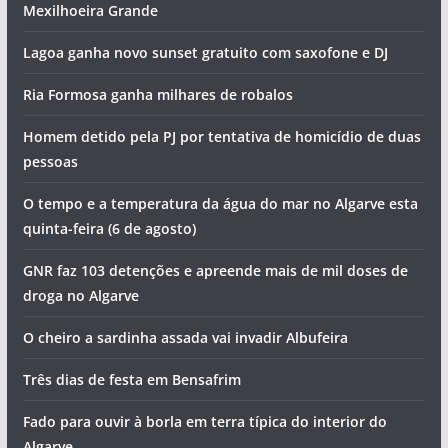
Vila Real de Santo António vai pintar-se de azul
Piscinas encerradas e tentativa de homicídios. Vai ser
assim o dia no Algarve (quinta-feira, 6 de agosto)
Foto do dia: a cidade criada pela gente do mar que tem o
maior porto de pesca do Algarve
Artes, sabores e concerto de Jorge Guerreiro na
Mexilhoeira Grande
Lagoa ganha novo sunset gratuito com saxofone e DJ
Ria Formosa ganha milhares de robalos
Homem detido pela PJ por tentativa de homicídio de duas
pessoas
O tempo e a temperatura da água do mar no Algarve esta
quinta-feira (6 de agosto)