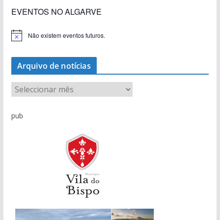
EVENTOS NO ALGARVE
Não existem eventos futuros.
A
v
i
s
Arquivo de notícias
o
A
r
q
pub
u
i
v
o
d
e
n
o