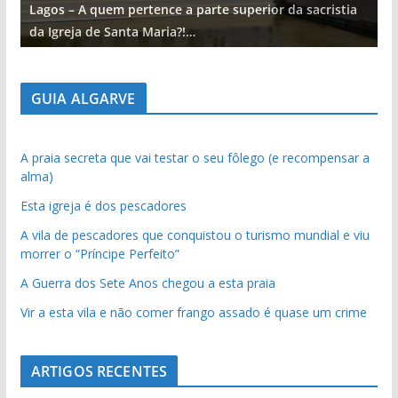
Lagos – A quem pertence a parte superior da sacristia
L
da Igreja de Santa Maria?!…
d
GUIA ALGARVE
A praia secreta que vai testar o seu fôlego (e recompensar a
alma)
Esta igreja é dos pescadores
A vila de pescadores que conquistou o turismo mundial e viu
morrer o “Príncipe Perfeito”
A Guerra dos Sete Anos chegou a esta praia
Vir a esta vila e não comer frango assado é quase um crime
ARTIGOS RECENTES