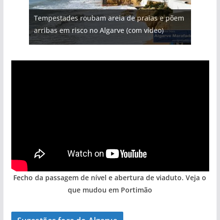
Projeto milionário: investimento de 108
Tempestades roubam areia de praias e põem
Foto do dia: uma cidade algarvia que cresceu
Milagre da água. Fontes emblemáticas do
milhões de euros na construção de dois
Tapas do mar a 3 euros cada. Nova rota
arribas em risco no Algarve (com vídeo)
entre redes e fábricas
Algarve voltam a ter vida (com vídeo)
hotéis (com vídeo)
gastronómica nasce no Algarve
Fecho da passagem de nível e abertura de viaduto. Veja o
que mudou em Portimão