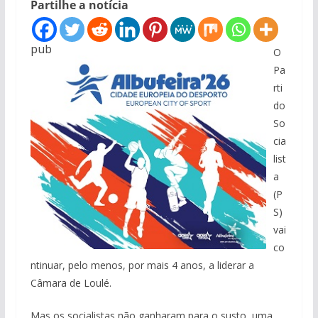
Partilhe a notícia
pub
O
Pa
rti
do
So
cia
list
a
(P
S)
vai
co
ntinuar, pelo menos, por mais 4 anos, a liderar a
Câmara de Loulé.
Mas os socialistas não ganharam para o susto, uma