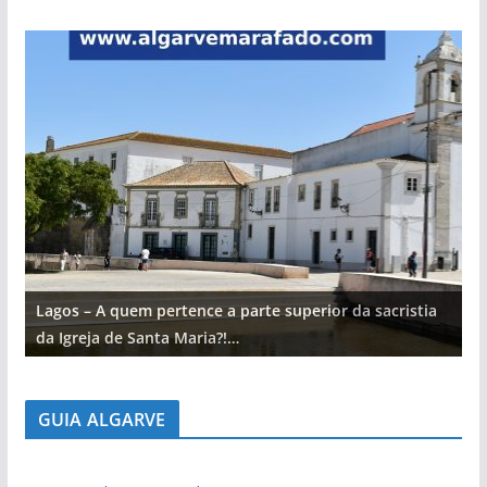
Lagos – A quem pertence a parte superior da sacristia
L
da Igreja de Santa Maria?!…
d
GUIA ALGARVE