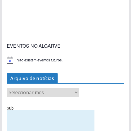
«Estações com Vida» dão origem a excesso de
construção nos terrenos da estação de Lagos
EVENTOS NO ALGARVE
Não existem eventos futuros.
A
v
i
s
Arquivo de notícias
o
A
r
q
pub
u
i
v