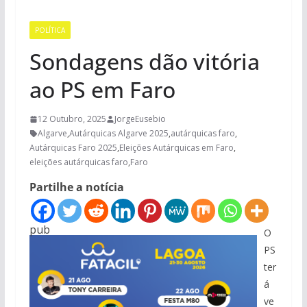
POLÍTICA
Sondagens dão vitória
ao PS em Faro
12 Outubro, 2025
JorgeEusebio
Algarve
,
Autárquicas Algarve 2025
,
autárquicas faro
,
Autárquicas Faro 2025
,
Eleições Autárquicas em Faro
,
eleições autárquicas faro
,
Faro
Partilhe a notícia
pub
O
PS
ter
á
ve