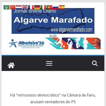
Skip
to
content
pub
Há "retrocesso democrático" na Câmara de Faro,
acusam vereadores do PS