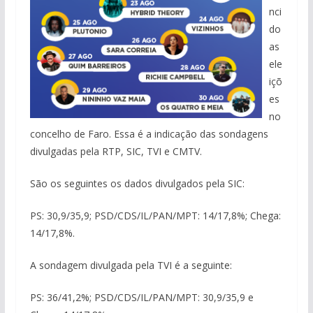
nci
do
as
ele
içõ
es
no
concelho de Faro. Essa é a indicação das sondagens
divulgadas pela RTP, SIC, TVI e CMTV.
São os seguintes os dados divulgados pela SIC:
PS: 30,9/35,9; PSD/CDS/IL/PAN/MPT: 14/17,8%; Chega:
14/17,8%.
A sondagem divulgada pela TVI é a seguinte:
PS: 36/41,2%; PSD/CDS/IL/PAN/MPT: 30,9/35,9 e