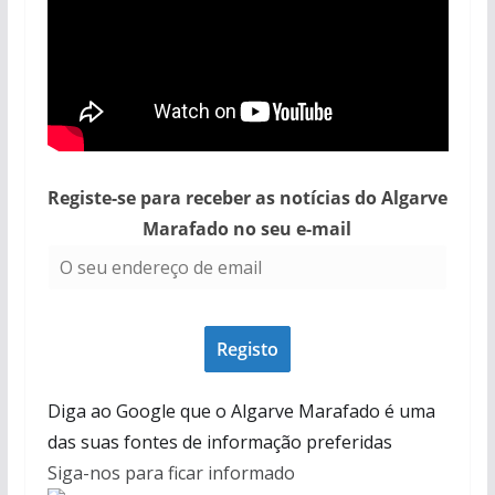
Registe-se para receber as notícias do Algarve
Marafado no seu e-mail
P
r
o
j
Diga ao Google que o Algarve Marafado é uma
e
t
das suas fontes de informação preferidas
o
Siga-nos para ficar informado
m