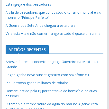
e
a
s
a
m
Esta igreja é dos pescadores
V
d
t
o
o
e
d
c
s
á
i
o
o
d
d
A vila de pescadores que conquistou o turismo mundial e viu
u
e
a
e
t
d
morrer o “Príncipe Perfeito”
d
d
o
o
r
a
d
p
i
a
i
o
d
d
o
l
a
õ
c
A Guerra dos Sete Anos chegou a esta praia
»
a
d
i
i
s
g
.
e
a
Vir a esta vila e não comer frango assado é quase um crime
d
:
i
a
a
n
a
N
m
s
ã
a
a
:
:
a
r
o
a
d
o
a
:
a
e
ARTIGOS RECENTES
c
v
v
r
o
o
l
o
t
s
o
i
a
r
A
r
d
A
e
t
Artes, sabores e concerto de Jorge Guerreiro na Mexilhoeira
n
a
r
i
l
i
e
F
l
r
a
Grande
s
q
o
b
g
g
i
o
g
r
i
t
u
t
a
a
Lagoa ganha novo sunset gratuito com saxofone e DJ
e
a
t
a
a
g
r
e
a
s
r
Ria Formosa ganha milhares de robalos
m
d
o
r
F
a
r
u
c
g
e
v
A
a
Homem detido pela PJ por tentativa de homicídio de duas
o
d
v
o
l
e
ç
r
a
m
e
a
pessoas
e
i
o
e
t
g
j
ã
e
s
r
v
l
x
n
d
t
o
a
a
O tempo e a temperatura da água do mar no Algarve esta
o
s
t
i
o
d
c