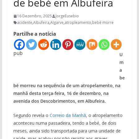
de bebé em Albufeira
16 Dezembro, 2025
JorgeEusebio
acidente
,
Albufeira
,
Algarve
,
atropleamento
,
bebé morre
Partilhe a notícia
pub
U
m
a
be
bé morreu na sequência de um atropelamento, na
manhã desta terça-feira, 16 de dezembro, na
avenida dos Descobrimentos, em Albufeira.
Segundo revela o
Correio da Manhã
, o atropelamento
aconteceu numa passadeira, tendo a bebé, de dois
meses, ainda sido transportada para uma unidade de
saúde, mas acabou por não resistir aos graves