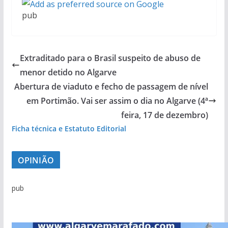
i
pub
l
i
o
Extraditado para o Brasil suspeito de abuso de
n
menor detido no Algarve
á
Abertura de viaduto e fecho de passagem de nível
r
em Portimão. Vai ser assim o dia no Algarve (4ª
i
T
o
e
feira, 17 de dezembro)
:
m
Ficha técnica e Estatuto Editorial
i
p
M
n
e
i
OPINIÃO
v
s
l
e
t
a
pub
s
a
g
t
d
r
i
e
e