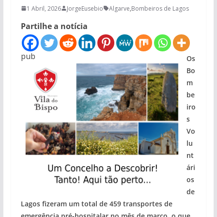
1 Abril, 2026
JorgeEusebio
Algarve
,
Bombeiros de Lagos
Partilhe a notícia
pub
Os
Bo
m
be
iro
s
Vo
lu
nt
ári
os
de
Lagos fizeram um total de 459 transportes de
emergência pré-hospitalar no mês de março, o que