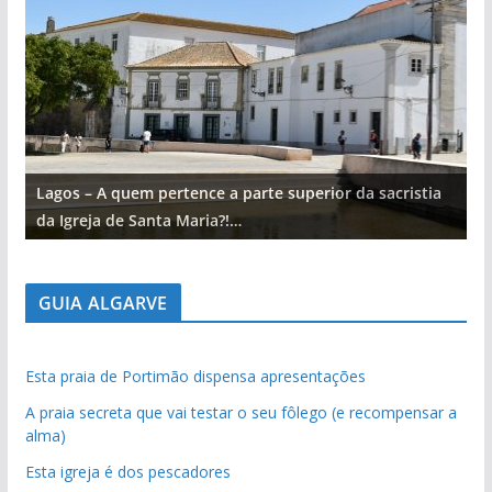
Lagos – A quem pertence a parte superior da sacristia
L
da Igreja de Santa Maria?!…
d
GUIA ALGARVE
Esta praia de Portimão dispensa apresentações
A praia secreta que vai testar o seu fôlego (e recompensar a
alma)
Esta igreja é dos pescadores