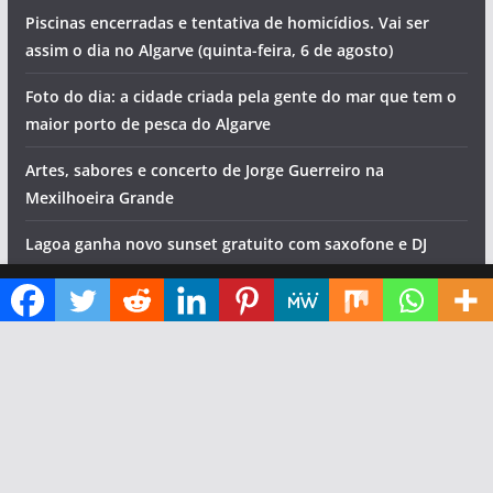
Piscinas encerradas e tentativa de homicídios. Vai ser
assim o dia no Algarve (quinta-feira, 6 de agosto)
Foto do dia: a cidade criada pela gente do mar que tem o
maior porto de pesca do Algarve
Artes, sabores e concerto de Jorge Guerreiro na
Mexilhoeira Grande
Lagoa ganha novo sunset gratuito com saxofone e DJ
Diga ao Google que o Algarve Marafado é uma das suas fontes de informação preferidas
Copyright © 2026
Algarve Marafado
. All rights reserved.
Theme:
ColorMag
by ThemeGrill. Powered by
WordPress
.