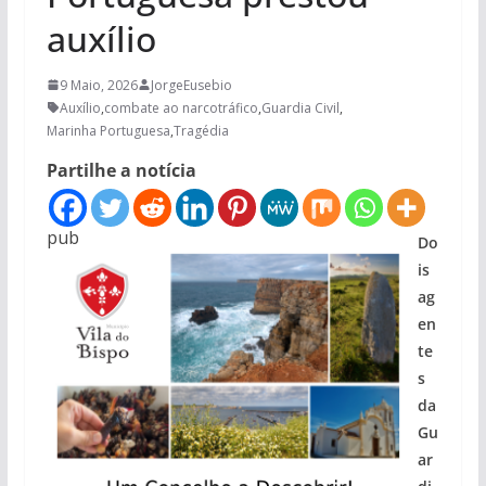
auxílio
9 Maio, 2026
JorgeEusebio
Auxílio
,
combate ao narcotráfico
,
Guardia Civil
,
Marinha Portuguesa
,
Tragédia
Partilhe a notícia
pub
Do
is
ag
en
te
s
da
Gu
ar