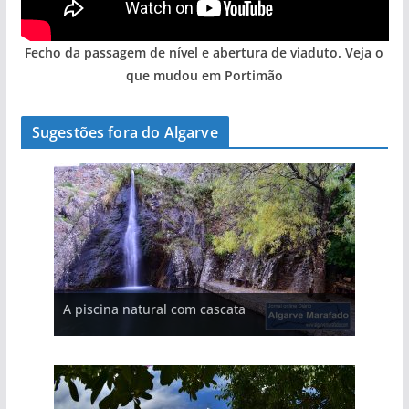
Fecho da passagem de nível e abertura de viaduto. Veja o
que mudou em Portimão
Sugestões fora do Algarve
A aldeia mais portuguesa de Portugal (com
vídeo)
A piscina natural com cascata
As portas do rio Tejo (com vídeo)