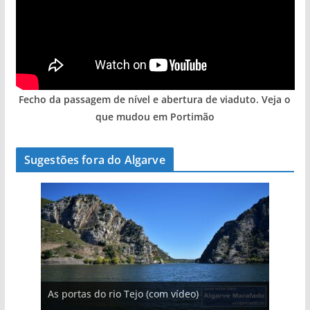
Fecho da passagem de nível e abertura de viaduto. Veja o
que mudou em Portimão
Sugestões fora do Algarve
A aldeia mais portuguesa de Portugal (com
As portas do rio Tejo (com vídeo)
A piscina natural com cascata
vídeo)
Foto do dia: a aldeia do interior do Algarve
Foto do dia: esta pequena praia é um símbolo