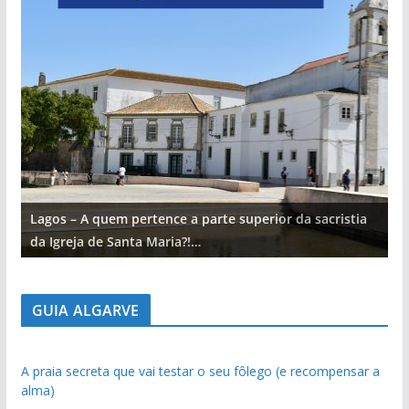
Lagos – A quem pertence a parte superior da sacristia
L
da Igreja de Santa Maria?!…
d
GUIA ALGARVE
A praia secreta que vai testar o seu fôlego (e recompensar a
alma)