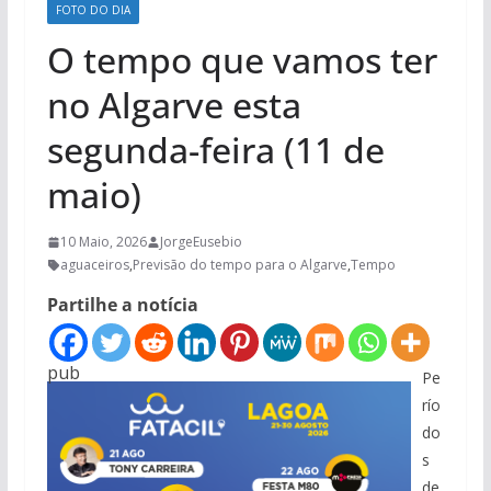
FOTO DO DIA
O tempo que vamos ter
no Algarve esta
segunda-feira (11 de
maio)
10 Maio, 2026
JorgeEusebio
aguaceiros
,
Previsão do tempo para o Algarve
,
Tempo
Partilhe a notícia
pub
Pe
río
do
s
de