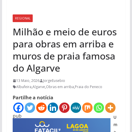
REGIONAL
Milhão e meio de euros
para obras em arriba e
muros de praia famosa
do Algarve
13 Maio, 2026
JorgeEusebio
Albufeira
,
Algarve
,
Obras em arriba
,
Praia do Peneco
Partilhe a notícia
pub
U
m
a