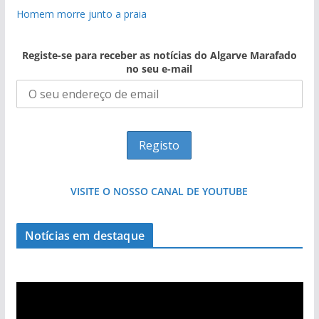
Homem morre junto a praia
Registe-se para receber as notícias do Algarve Marafado
no seu e-mail
VISITE O NOSSO CANAL DE YOUTUBE
Tempestades roubam areia de praias e põem
Tapas do mar a 3 euros cada. Nova rota
Notícias em destaque
arribas em risco no Algarve (com vídeo)
gastronómica nasce no Algarve