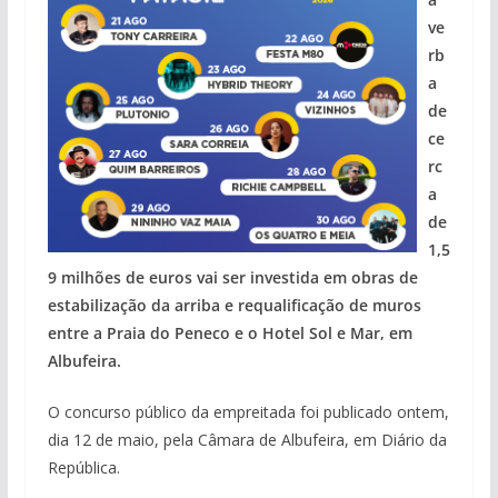
ve
rb
a
de
ce
rc
a
de
1,5
9 milhões de euros vai ser investida em obras de
estabilização da arriba e requalificação de muros
pub
entre a Praia do Peneco e o Hotel Sol e Mar, em
Albufeira.
O concurso público da empreitada foi publicado ontem,
dia 12 de maio, pela Câmara de Albufeira, em Diário da
República.