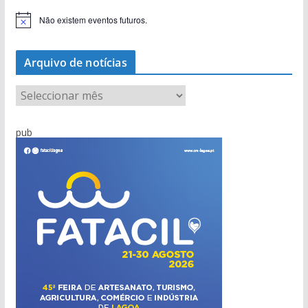
Não existem eventos futuros.
A
v
i
s
Arquivo de notícias
o
A
r
q
pub
u
i
v
o
d
e
n
o
t
í