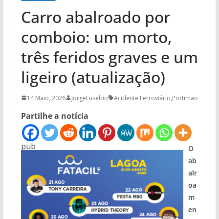
Carro abalroado por
comboio: um morto,
três feridos graves e um
ligeiro (atualização)
14 Maio, 2026
JorgeEusebio
Acidente Ferroviário
,
Portimão
Partilhe a notícia
pub
O
ab
alr
oa
m
en