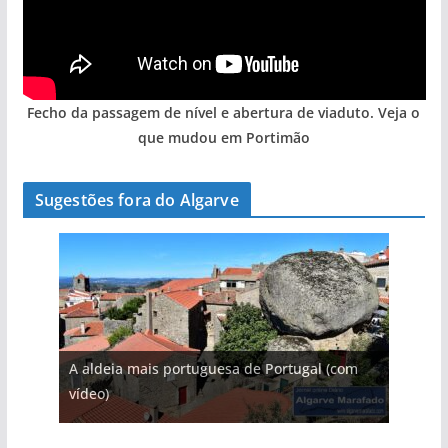
Fecho da passagem de nível e abertura de viaduto. Veja o
que mudou em Portimão
Sugestões fora do Algarve
A aldeia mais portuguesa de Portugal (com
vídeo)
As portas do rio Tejo (com vídeo)
A piscina natural com cascata