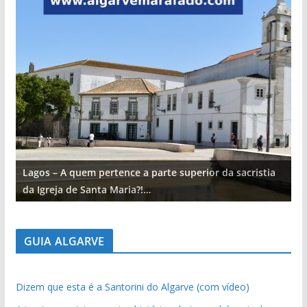
Lagos – A quem pertence a parte superior da sacristia
L
da Igreja de Santa Maria?!…
d
GUIA ALGARVE
Dizem que esta é a Santorini do Algarve (com vídeo)