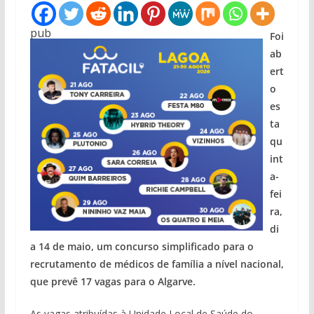
pub
Foi
ab
ert
o
es
ta
qu
int
a-
fei
ra,
di
a 14 de maio, um concurso simplificado para o
recrutamento de médicos de família a nível nacional,
que prevê 17 vagas para o Algarve.
As vagas atribuídas à Unidade Local de Saúde do