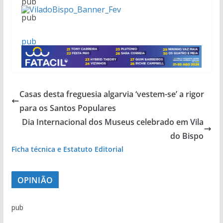
pub
pub
pub
pub
Casas desta freguesia algarvia ‘vestem-se’ a rigor
pub
para os Santos Populares
Dia Internacional dos Museus celebrado em Vila
do Bispo
Ficha técnica e Estatuto Editorial
OPINIÃO
pub