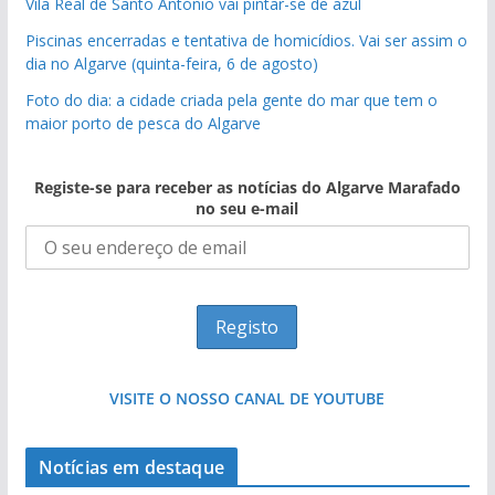
Vila Real de Santo António vai pintar-se de azul
Piscinas encerradas e tentativa de homicídios. Vai ser assim o
dia no Algarve (quinta-feira, 6 de agosto)
Foto do dia: a cidade criada pela gente do mar que tem o
maior porto de pesca do Algarve
Registe-se para receber as notícias do Algarve Marafado
pub
no seu e-mail
VISITE O NOSSO CANAL DE YOUTUBE
Foto do dia: uma cidade algarvia que cresceu
Tempestades roubam areia de praias e põem
Notícias em destaque
entre redes e fábricas
arribas em risco no Algarve (com vídeo)