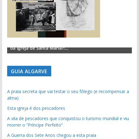
Lagos – A quem pertence a parte superior da sacristia
L
da Igreja de Santa Maria?!…
d
GUIA ALGARVE
A praia secreta que vai testar o seu fôlego (e recompensar a
alma)
pub
Esta igreja é dos pescadores
pub
A vila de pescadores que conquistou o turismo mundial e viu
pub
morrer o “Príncipe Perfeito”
A Guerra dos Sete Anos chegou a esta praia
pub