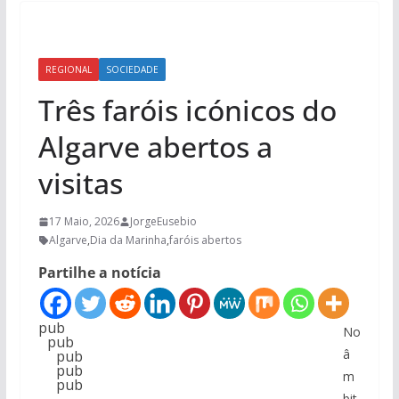
REGIONAL
SOCIEDADE
Três faróis icónicos do
Algarve abertos a
visitas
17 Maio, 2026
JorgeEusebio
Algarve
,
Dia da Marinha
,
faróis abertos
Partilhe a notícia
pub
No
pub
â
pub
pub
m
pub
bit