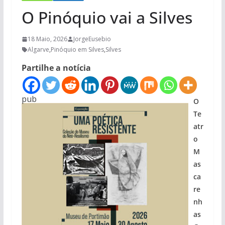
O Pinóquio vai a Silves
18 Maio, 2026
JorgeEusebio
Algarve
,
Pinóquio em Silves
,
Silves
Partilhe a notícia
pub
O
Te
atr
o
M
as
ca
re
nh
as