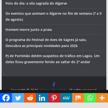
Foto do dia: a vila sagrada do Algarve
Os eventos que animam o Algarve no fim de semana (7 a 9
de agosto)
Homem morre junto a praia
O programa do Festival de Aves de Sagres já saiu.
Descubra as principais novidades para 2026
PJ de Portimão detém suspeitos de tráfico em Lagos. Um
deles ficou gravemente ferido ao saltar do 2º andar
Copyright © 2026
Algarve Marafado
. All rights reserved.
Theme:
ColorMag
by ThemeGrill. Powered by
WordPress
.
Diga ao Google que o Algarve Marafado é uma das suas fontes de informação preferidas