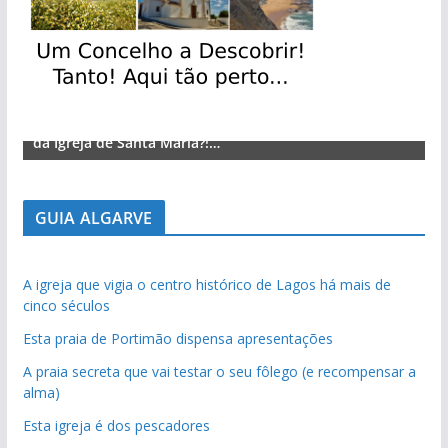
Lagos – A quem pertence a parte superior da sacristia
L
da Igreja de Santa Maria?!…
d
GUIA ALGARVE
A igreja que vigia o centro histórico de Lagos há mais de
cinco séculos
Esta praia de Portimão dispensa apresentações
A praia secreta que vai testar o seu fôlego (e recompensar a
alma)
Esta igreja é dos pescadores