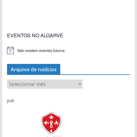
«Estações com Vida» dão origem a excesso de
construção nos terrenos da estação de Lagos
EVENTOS NO ALGARVE
Não existem eventos futuros.
A
v
i
s
Arquivo de notícias
o
A
r
q
pub
u
i
v
o
d