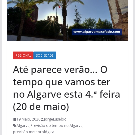
REGIONAL
SOCIEDADE
Até parece verão… O
tempo que vamos ter
no Algarve esta 4.ª feira
(20 de maio)
19 Maio, 2026
JorgeEusebio
Algarve
,
Previsão do tempo no Algarve
,
previsão meteorológica