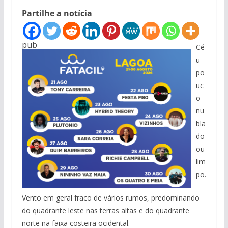
Partilhe a notícia
pub
Cé
u
po
uc
o
nu
bla
do
ou
lim
po.
Vento em geral fraco de vários rumos, predominando
do quadrante leste nas terras altas e do quadrante
norte na faixa costeira ocidental.