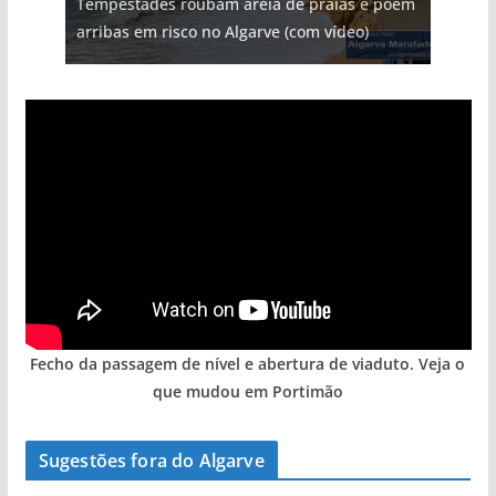
Tempestades roubam areia de praias e põem
milhões de euros na construção de dois
Tapas do mar a 3 euros cada. Nova rota
Foto do dia: uma cidade algarvia que cresceu
Milagre da água. Fontes emblemáticas do
arribas em risco no Algarve (com vídeo)
hotéis (com vídeo)
gastronómica nasce no Algarve
entre redes e fábricas
Algarve voltam a ter vida (com vídeo)
Fecho da passagem de nível e abertura de viaduto. Veja o
que mudou em Portimão
Sugestões fora do Algarve