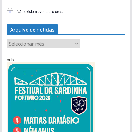
Não existem eventos futuros.
A
v
i
s
Arquivo de notícias
o
A
r
q
pub
u
i
v
o
d
e
n
o
t
í