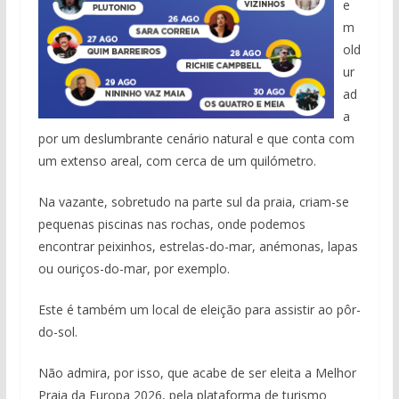
e
m
old
ur
ad
a
por um deslumbrante cenário natural e que conta com
um extenso areal, com cerca de um quilómetro.
Na vazante, sobretudo na parte sul da praia, criam-se
pequenas piscinas nas rochas, onde podemos
encontrar peixinhos, estrelas-do-mar, anémonas, lapas
ou ouriços-do-mar, por exemplo.
Este é também um local de eleição para assistir ao pôr-
do-sol.
Não admira, por isso, que acabe de ser eleita a Melhor
Praia da Europa 2026, pela plataforma de turismo