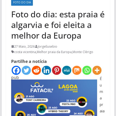
FOTO DO DIA
Foto do dia: esta praia é
algarvia e foi eleita a
melhor da Europa
27 Maio, 2026
JorgeEusebio
costa vicentina
,
Melhor praia da Europa
,
Monte Clérigo
Partilhe a notícia
pub
É
u
m
a
pr
aia