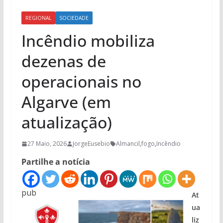
REGIONAL
SOCIEDADE
Incêndio mobiliza
dezenas de
operacionais no
Algarve (em
atualização)
27 Maio, 2026
JorgeEusebio
Almancil
,
fogo
,
Incêndio
Partilhe a notícia
pub
At
ua
liz