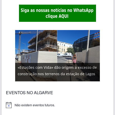
«Estações com Vida» dão origem a excesso de
construção nos terrenos da estação de Lagos
EVENTOS NO ALGARVE
Não existem eventos futuros.
A
v
i