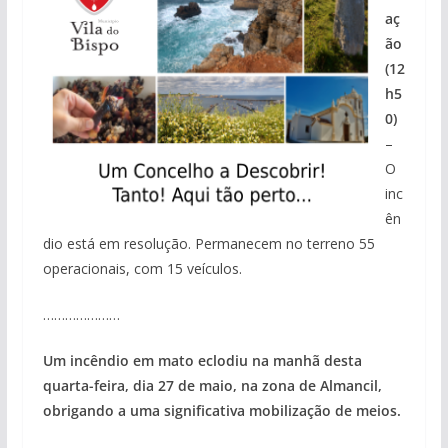
aç
ão
(12
h5
0)
–
O
inc
ên
dio está em resolução. Permanecem no terreno 55
operacionais, com 15 veículos.
…………………
Um incêndio em mato eclodiu na manhã desta
quarta-feira, dia 27 de maio, na zona de Almancil,
obrigando a uma significativa mobilização de meios.