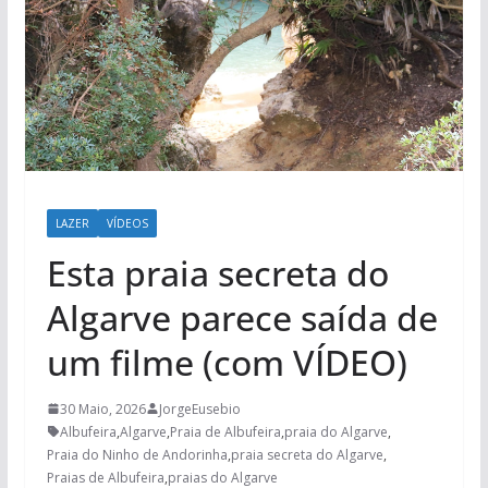
LAZER
VÍDEOS
Esta praia secreta do
Algarve parece saída de
um filme (com VÍDEO)
30 Maio, 2026
JorgeEusebio
Albufeira
,
Algarve
,
Praia de Albufeira
,
praia do Algarve
,
Praia do Ninho de Andorinha
,
praia secreta do Algarve
,
Praias de Albufeira
,
praias do Algarve