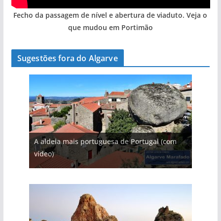
Fecho da passagem de nível e abertura de viaduto. Veja o
que mudou em Portimão
Sugestões fora do Algarve
A aldeia mais portuguesa de Portugal (com
vídeo)
A piscina natural com cascata
As portas do rio Tejo (com vídeo)