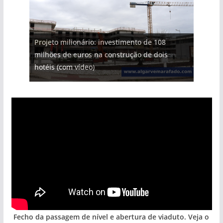
Projeto milionário: investimento de 108
milhões de euros na construção de dois
Foto do dia: uma cidade algarvia que cresceu
Tapas do mar a 3 euros cada. Nova rota
Tempestades roubam areia de praias e põem
Milagre da água. Fontes emblemáticas do
hotéis (com vídeo)
entre redes e fábricas
gastronómica nasce no Algarve
arribas em risco no Algarve (com vídeo)
Algarve voltam a ter vida (com vídeo)
Fecho da passagem de nível e abertura de viaduto. Veja o