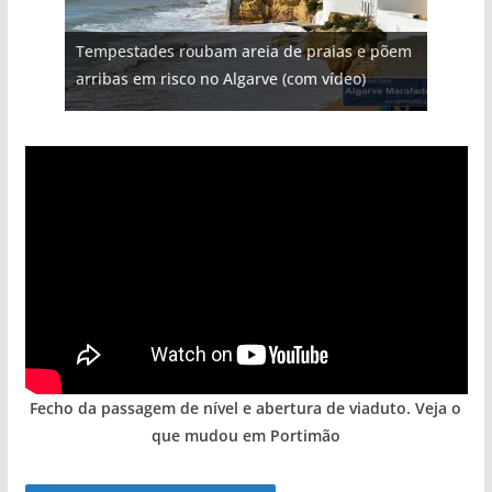
Projeto milionário: investimento de 108
Tempestades roubam areia de praias e põem
milhões de euros na construção de dois
Milagre da água. Fontes emblemáticas do
Foto do dia: uma cidade algarvia que cresceu
Tapas do mar a 3 euros cada. Nova rota
arribas em risco no Algarve (com vídeo)
hotéis (com vídeo)
Algarve voltam a ter vida (com vídeo)
entre redes e fábricas
gastronómica nasce no Algarve
Fecho da passagem de nível e abertura de viaduto. Veja o
que mudou em Portimão