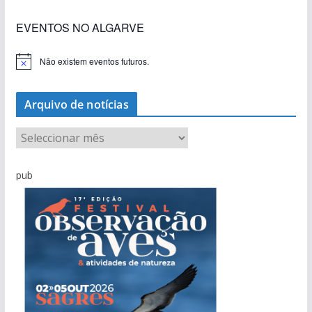
EVENTOS NO ALGARVE
Não existem eventos futuros.
A
v
i
s
Arquivo de notícias
o
A
r
q
pub
u
i
v
o
d
e
n
o