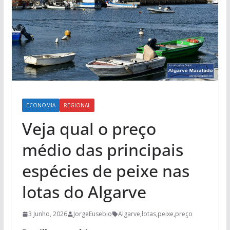
ECONOMIA
REGIONAL
Veja qual o preço
médio das principais
espécies de peixe nas
lotas do Algarve
3 Junho, 2026
JorgeEusebio
Algarve
,
lotas
,
peixe
,
preço