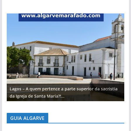
Lagos – A quem pertence a parte superior da sacristia
L
da Igreja de Santa Maria?!…
d
GUIA ALGARVE