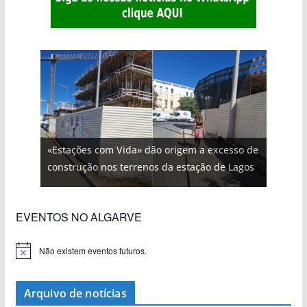
«Estações com Vida» dão origem a excesso de
construção nos terrenos da estação de Lagos
EVENTOS NO ALGARVE
Não existem eventos futuros.
A
v
i
s
Arquivo de notícias
o