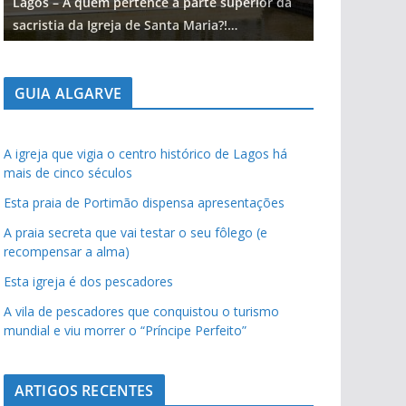
Lagos – A quem pertence a parte superior da
Lagos – A qu
sacristia da Igreja de Santa Maria?!…
sacristia da 
GUIA ALGARVE
A igreja que vigia o centro histórico de Lagos há
mais de cinco séculos
Esta praia de Portimão dispensa apresentações
A praia secreta que vai testar o seu fôlego (e
recompensar a alma)
Esta igreja é dos pescadores
A vila de pescadores que conquistou o turismo
mundial e viu morrer o “Príncipe Perfeito”
ARTIGOS RECENTES