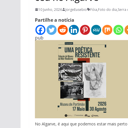
10 Junho, 2026
JorgeEusebio
Fóia
,
Foto do dia
,
Serra
Partilhe a notícia
pub
No Algarve, é aqui que podemos estar mais perto