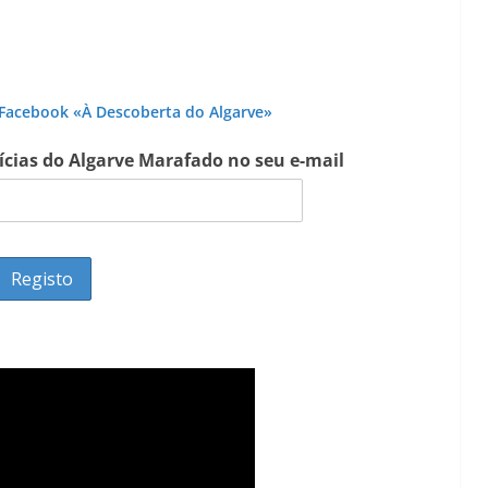
Lagos – A quem pertence a parte superior da
sacristia da Igreja de Santa Maria?!…
 Facebook «À Descoberta do Algarve»
tícias do Algarve Marafado no seu e-mail