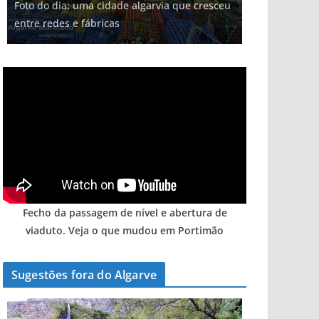
Foto do dia: uma cidade algarvia que cresceu
milhões de euros na construção de dois
Tempestades roubam areia de praias e põem
Milagre da água. Fontes emblemáticas do
Tapas do mar a 3 euros cada. Nova rota
entre redes e fábricas
hotéis (com vídeo)
arribas em risco no Algarve (com vídeo)
Algarve voltam a ter vida (com vídeo)
gastronómica nasce no Algarve
Fecho da passagem de nível e abertura de
viaduto. Veja o que mudou em Portimão
Sugestões fora do Algarve