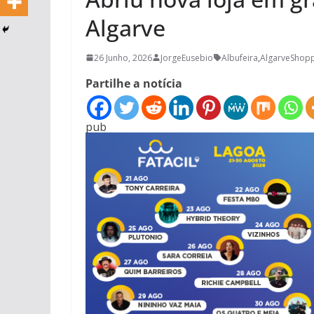
Algarve
26 Junho, 2026
JorgeEusebio
Albufeira
,
AlgarveShop
Partilhe a notícia
pub