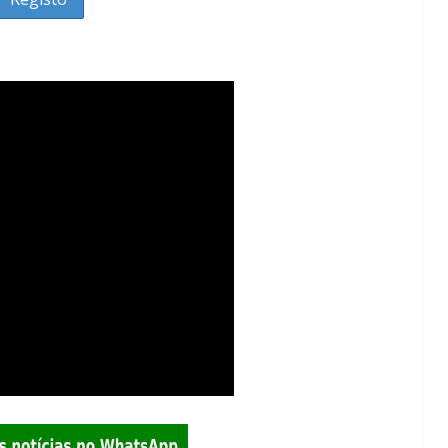
Lagos – A quem pertence a parte superior da
sacristia da Igreja de Santa Maria?!…