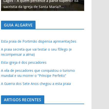
Lagos – A quem pertence a parte superior da
Lagos – A qu
sacristia da Igreja de Santa Maria?!…
sacristia da 
GUIA ALGARVE
Esta praia de Portimão dispensa apresentações
A praia secreta que vai testar o seu fôlego (e
recompensar a alma)
Esta igreja é dos pescadores
A vila de pescadores que conquistou o turismo
mundial e viu morrer o “Príncipe Perfeito”
A Guerra dos Sete Anos chegou a esta praia
ARTIGOS RECENTES