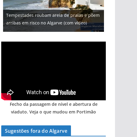
Projeto milionário: investimento de 108
Tempestades roubam areia de praias e põem
Milagre da água. Fontes emblemáticas do
milhões de euros na construção de dois
Tapas do mar a 3 euros cada. Nova rota
Foto do dia: uma cidade algarvia que cresceu
arribas em risco no Algarve (com vídeo)
Algarve voltam a ter vida (com vídeo)
hotéis (com vídeo)
gastronómica nasce no Algarve
entre redes e fábricas
Fecho da passagem de nível e abertura de
viaduto. Veja o que mudou em Portimão
Sugestões fora do Algarve