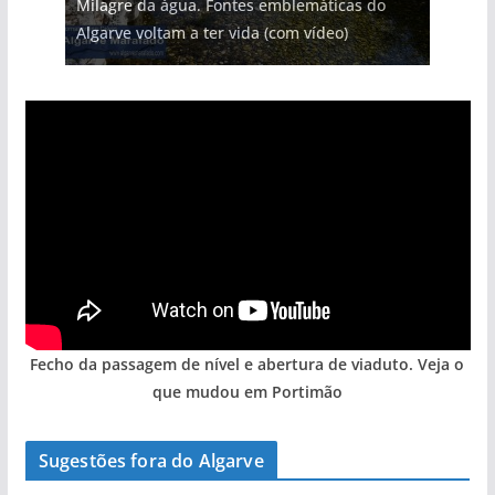
Milagre da água. Fontes emblemáticas do
Foto do dia: uma cidade algarvia que cresceu
Tapas do mar a 3 euros cada. Nova rota
Tempestades roubam areia de praias e põem
milhões de euros na construção de dois
Algarve voltam a ter vida (com vídeo)
entre redes e fábricas
gastronómica nasce no Algarve
arribas em risco no Algarve (com vídeo)
hotéis (com vídeo)
Fecho da passagem de nível e abertura de viaduto. Veja o
que mudou em Portimão
Sugestões fora do Algarve