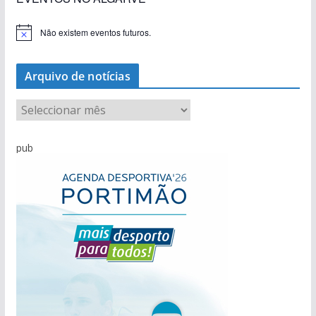
Não existem eventos futuros.
A
v
i
s
Arquivo de notícias
o
A
r
q
pub
u
i
v
o
d
e
n
o
t