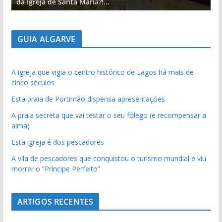
da Igreja de Santa Maria?!…
d
GUIA ALGARVE
A igreja que vigia o centro histórico de Lagos há mais de
cinco séculos
Esta praia de Portimão dispensa apresentações
A praia secreta que vai testar o seu fôlego (e recompensar a
alma)
Esta igreja é dos pescadores
A vila de pescadores que conquistou o turismo mundial e viu
morrer o “Príncipe Perfeito”
ARTIGOS RECENTES