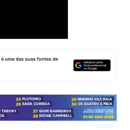
Lagos – A quem pertence a parte superior da
sacristia da Igreja de Santa Maria?!…
 é uma das suas fontes de