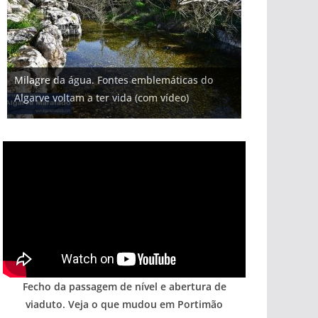
Projeto milionário: investimento de 108
Tapas do mar a 3 euros cada. Nova rota
Tempestades roubam areia de praias e põem
Milagre da água. Fontes emblemáticas do
Foto do dia: uma cidade algarvia que cresceu
milhões de euros na construção de dois
gastronómica nasce no Algarve
arribas em risco no Algarve (com vídeo)
Algarve voltam a ter vida (com vídeo)
entre redes e fábricas
hotéis (com vídeo)
Fecho da passagem de nível e abertura de
viaduto. Veja o que mudou em Portimão