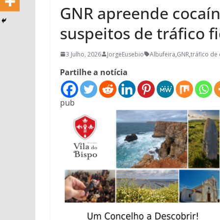
GNR apreende cocaína
suspeitos de tráfico 
3 Julho, 2026
JorgeEusebio
Albufeira
,
GNR
,
tráfico de
Partilhe a notícia
pub