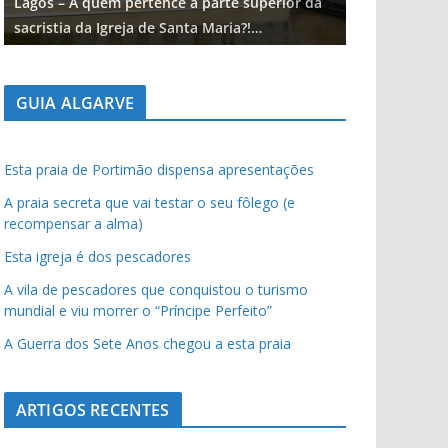
Lagos – A quem pertence a parte superior da
Lagos – A qu
sacristia da Igreja de Santa Maria?!…
sacristia da 
GUIA ALGARVE
Esta praia de Portimão dispensa apresentações
A praia secreta que vai testar o seu fôlego (e
recompensar a alma)
Esta igreja é dos pescadores
A vila de pescadores que conquistou o turismo
mundial e viu morrer o “Príncipe Perfeito”
A Guerra dos Sete Anos chegou a esta praia
ARTIGOS RECENTES