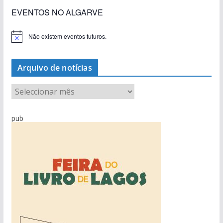
EVENTOS NO ALGARVE
Não existem eventos futuros.
A
v
i
s
Arquivo de notícias
o
A
r
q
pub
u
i
v
o
d
e
n
o