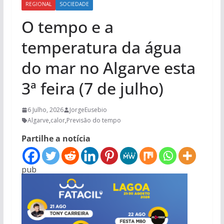
REGIONAL
SOCIEDADE
O tempo e a
temperatura da água
do mar no Algarve esta
3ª feira (7 de julho)
6 Julho, 2026
JorgeEusebio
Algarve
,
calor
,
Previsão do tempo
Partilhe a notícia
pub