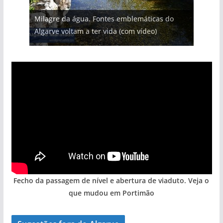
Projeto milionário: investimento de 108
milhões de euros na construção de dois
Tempestades roubam areia de praias e põem
Milagre da água. Fontes emblemáticas do
Tapas do mar a 3 euros cada. Nova rota
Foto do dia: uma cidade algarvia que cresceu
hotéis (com vídeo)
arribas em risco no Algarve (com vídeo)
Algarve voltam a ter vida (com vídeo)
gastronómica nasce no Algarve
entre redes e fábricas
Fecho da passagem de nível e abertura de viaduto. Veja o
que mudou em Portimão