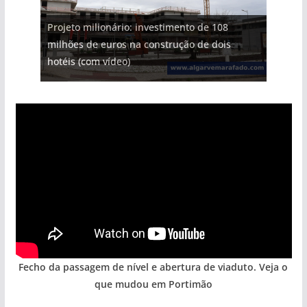
Projeto milionário: investimento de 108
milhões de euros na construção de dois
Tempestades roubam areia de praias e põem
Foto do dia: uma cidade algarvia que cresceu
Tapas do mar a 3 euros cada. Nova rota
Milagre da água. Fontes emblemáticas do
hotéis (com vídeo)
arribas em risco no Algarve (com vídeo)
entre redes e fábricas
gastronómica nasce no Algarve
Algarve voltam a ter vida (com vídeo)
Fecho da passagem de nível e abertura de viaduto. Veja o
que mudou em Portimão