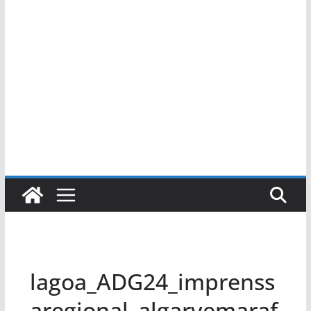
lagoa_ADG24_imprenss
aregional_algarvemaraf