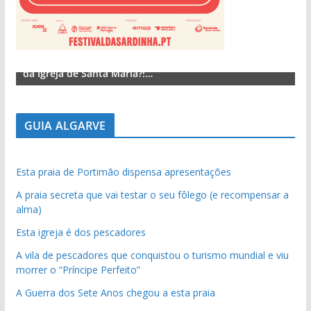
Lagos – A quem pertence a parte superior da sacristia
L
da Igreja de Santa Maria?!…
d
GUIA ALGARVE
Esta praia de Portimão dispensa apresentações
A praia secreta que vai testar o seu fôlego (e recompensar a
alma)
Esta igreja é dos pescadores
A vila de pescadores que conquistou o turismo mundial e viu
morrer o “Príncipe Perfeito”
A Guerra dos Sete Anos chegou a esta praia