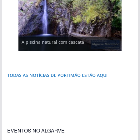
A aldeia mais portuguesa de Portugal (com
A piscina natural com cascata
vídeo)
As portas do rio Tejo (com vídeo)
Foto do dia: esta pequena praia é um símbolo
do Algarve
TODAS AS NOTÍCIAS DE PORTIMÃO ESTÃO AQUI
«Estações com Vida» dão origem a excesso de
Foto do dia: esta igreja algarvia já teve a torre
Foto do dia: a praia algarvia que respira
Foto do dia: a aldeia do interior do Algarve
Foto do dia: o Algarve tem mais de 200 km de
Foto do dia: a terra algarvia que se abre como
construção nos terrenos da estação de Lagos
destruída por um raio
natureza
que respira autenticidade
costa e tanto por descobrir
janela para a Ria Formosa
EVENTOS NO ALGARVE