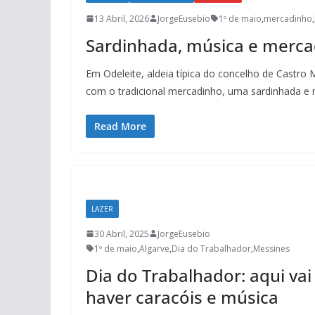
13 Abril, 2026
JorgeEusebio
1º de maio
,
mercadinho
,
Sardinhada, música e mercad
Em Odeleite, aldeia típica do concelho de Castro 
com o tradicional mercadinho, uma sardinhada e 
Read More
LAZER
30 Abril, 2025
JorgeEusebio
1º de maio
,
Algarve
,
Dia do Trabalhador
,
Messines
Dia do Trabalhador: aqui vai
haver caracóis e música