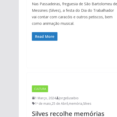
Nas Passadeiras, freguesia de São Bartolomeu d
Messines (Silves), a festa do Dia do Trabalhador
vai contar com caracóis e outros petiscos, bem
como animação musical.
Read More
CULTURA
1 Março, 2024
JorgeEusebio
1º de maio
,
25 de Abril
,
memória
,
Silves
Silves recolhe memórias