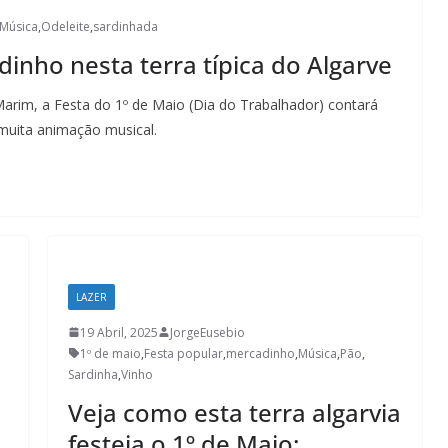
Música
,
Odeleite
,
sardinhada
inho nesta terra típica do Algarve
Marim, a Festa do 1º de Maio (Dia do Trabalhador) contará
muita animação musical.
LAZER
19 Abril, 2025
JorgeEusebio
1º de maio
,
Festa popular
,
mercadinho
,
Música
,
Pão
,
Sardinha
,
Vinho
Veja como esta terra algarvia
festeja o 1º de Maio: