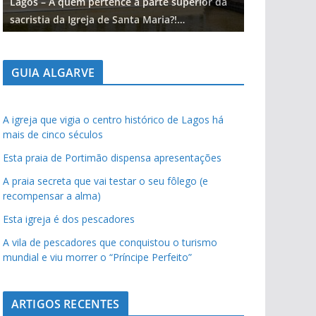
Lagos – A quem pertence a parte superior da
Lagos – A qu
sacristia da Igreja de Santa Maria?!…
sacristia da 
GUIA ALGARVE
A igreja que vigia o centro histórico de Lagos há
mais de cinco séculos
Esta praia de Portimão dispensa apresentações
A praia secreta que vai testar o seu fôlego (e
recompensar a alma)
Esta igreja é dos pescadores
A vila de pescadores que conquistou o turismo
mundial e viu morrer o “Príncipe Perfeito”
ARTIGOS RECENTES