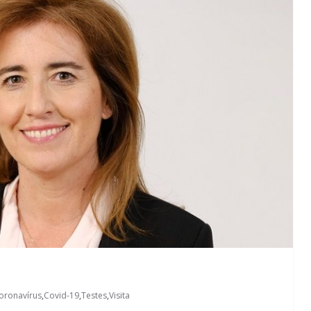
oronavírus
,
Covid-19
,
Testes
,
Visita