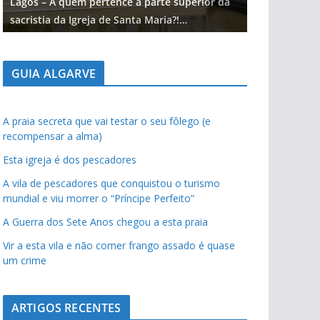
Lagos – A quem pertence a parte superior da
Lagos – A qu
sacristia da Igreja de Santa Maria?!…
sacristia da 
GUIA ALGARVE
A praia secreta que vai testar o seu fôlego (e
recompensar a alma)
Esta igreja é dos pescadores
A vila de pescadores que conquistou o turismo
mundial e viu morrer o “Príncipe Perfeito”
A Guerra dos Sete Anos chegou a esta praia
Vir a esta vila e não comer frango assado é quase
um crime
ARTIGOS RECENTES