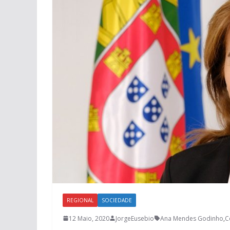
REGIONAL
SOCIEDADE
12 Maio, 2020
JorgeEusebio
Ana Mendes Godinho
,
C