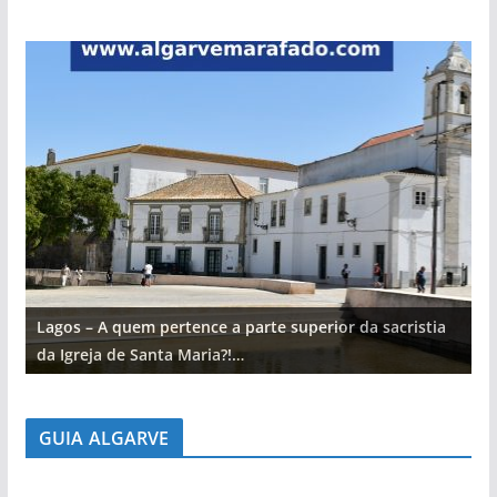
Lagos – A quem pertence a parte superior da sacristia
L
da Igreja de Santa Maria?!…
d
GUIA ALGARVE