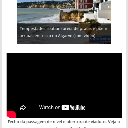
Projeto milionário: investimento de 108
Tempestades roubam areia de praias e põem
Tapas do mar a 3 euros cada. Nova rota
Milagre da água. Fontes emblemáticas do
Foto do dia: uma cidade algarvia que cresceu
milhões de euros na construção de dois
arribas em risco no Algarve (com vídeo)
gastronómica nasce no Algarve
Algarve voltam a ter vida (com vídeo)
entre redes e fábricas
hotéis (com vídeo)
Fecho da passagem de nível e abertura de viaduto. Veja o