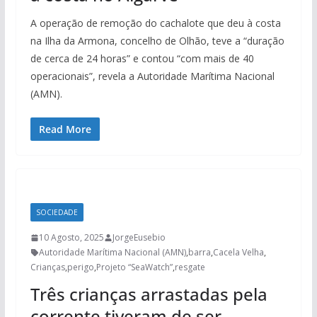
A operação de remoção do cachalote que deu à costa
na Ilha da Armona, concelho de Olhão, teve a “duração
de cerca de 24 horas” e contou “com mais de 40
operacionais”, revela a Autoridade Marítima Nacional
(AMN).
Read More
SOCIEDADE
10 Agosto, 2025
JorgeEusebio
Autoridade Marítima Nacional (AMN)
,
barra
,
Cacela Velha
,
Crianças
,
perigo
,
Projeto “SeaWatch”
,
resgate
Três crianças arrastadas pela
corrente tiveram de ser