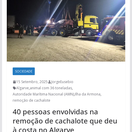
SOCIEDADE
15 Setembro, 2025
JorgeEusebio
Algarve
,
animal com 36 toneladas
,
Autoridade Marítima Nacional (AMN)
,
Ilha da Armona
,
remoção de cachalote
40 pessoas envolvidas na
remoção de cachalote que deu
à costa no Algarve