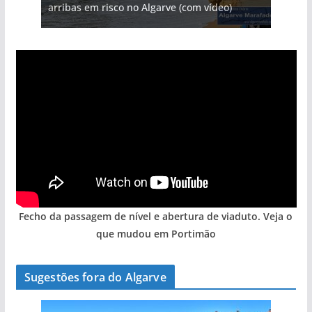
arribas em risco no Algarve (com vídeo)
hotéis (com vídeo)
gastronómica nasce no Algarve
entre redes e fábricas
Algarve voltam a ter vida (com vídeo)
Fecho da passagem de nível e abertura de viaduto. Veja o
que mudou em Portimão
Sugestões fora do Algarve