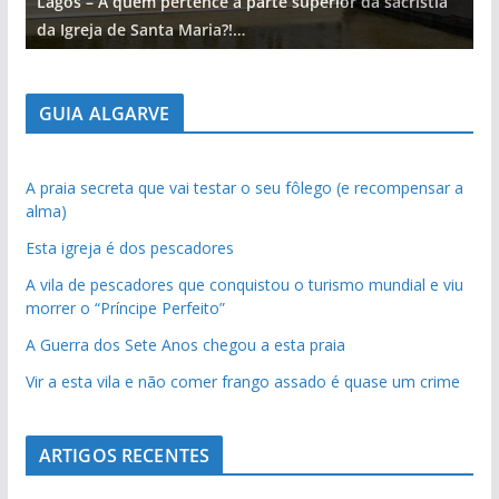
Lagos – A quem pertence a parte superior da sacristia
L
da Igreja de Santa Maria?!…
d
GUIA ALGARVE
A praia secreta que vai testar o seu fôlego (e recompensar a
alma)
Esta igreja é dos pescadores
A vila de pescadores que conquistou o turismo mundial e viu
morrer o “Príncipe Perfeito”
A Guerra dos Sete Anos chegou a esta praia
Vir a esta vila e não comer frango assado é quase um crime
ARTIGOS RECENTES