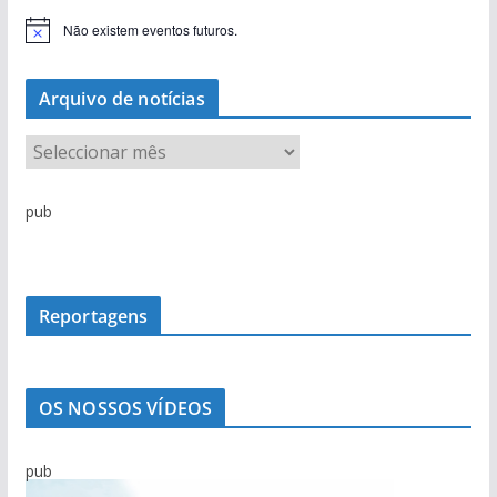
Não existem eventos futuros.
A
v
i
s
Arquivo de notícias
o
A
r
q
pub
u
i
v
o
Reportagens
d
e
n
OS NOSSOS VÍDEOS
o
t
pub
í