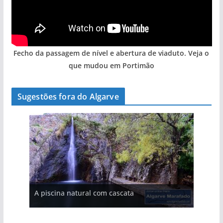
Fecho da passagem de nível e abertura de viaduto. Veja o
que mudou em Portimão
Sugestões fora do Algarve
A aldeia mais portuguesa de Portugal (com
A piscina natural com cascata
As portas do rio Tejo (com vídeo)
vídeo)
Foto do dia: a praia algarvia que respira
natureza