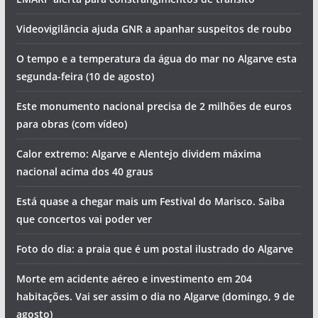
Artigos recentes
Hoje há concerto de Matias Damásio no Algarve
Os eventos que animam o Algarve (semana de 10 a 16 de
agosto)
Sismos, detenções e cortes de água. Vai ser assim o dia no
Algarve (segunda-feira, 10 de agosto)
Dois sismos durante a madrugada no Sul do País. Um
deles foi sentido
Sismo registado ao largo do Algarve
EMARP alerta para constrangimentos de trânsito
Videovigilância ajuda GNR a apanhar suspeitos de roubo