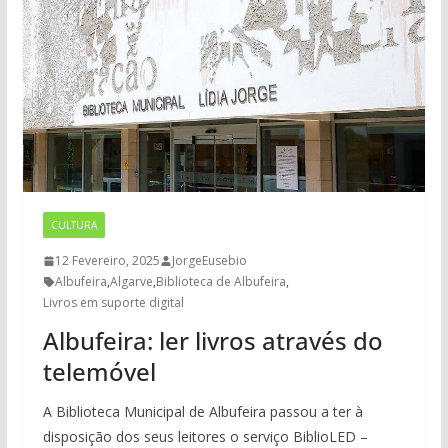
CULTURA
12 Fevereiro, 2025
JorgeEusebio
Albufeira
,
Algarve
,
Biblioteca de Albufeira
,
Livros em suporte digital
Albufeira: ler livros através do
telemóvel
A Biblioteca Municipal de Albufeira passou a ter à
disposição dos seus leitores o serviço BiblioLED –