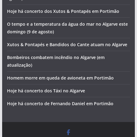
O tempo e a temperatura da água do mar no Algarve esta
segunda-feira (10 de agosto)
Este monumento nacional precisa de 2 milhões de euros
para obras (com vídeo)
Calor extremo: Algarve e Alentejo dividem máxima
nacional acima dos 40 graus
Está quase a chegar mais um Festival do Marisco. Saiba
que concertos vai poder ver
Foto do dia: a praia que é um postal ilustrado do Algarve
Morte em acidente aéreo e investimento em 204
habitações. Vai ser assim o dia no Algarve (domingo, 9 de
agosto)
Hoje há concerto dos Xutos & Pontapés em Portimão