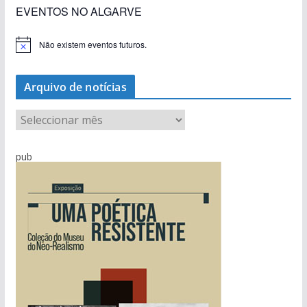
«Estações com Vida» dão origem a excesso de
construção nos terrenos da estação de Lagos
EVENTOS NO ALGARVE
Não existem eventos futuros.
A
v
i
s
Arquivo de notícias
o
A
r
q
pub
u