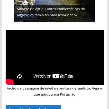
Projeto milionário: investimento de 108
Milagre da água. Fontes emblemáticas do
Tapas do mar a 3 euros cada. Nova rota
milhões de euros na construção de dois
Tempestades roubam areia de praias e põem
Foto do dia: uma cidade algarvia que cresceu
Algarve voltam a ter vida (com vídeo)
gastronómica nasce no Algarve
hotéis (com vídeo)
arribas em risco no Algarve (com vídeo)
entre redes e fábricas
Fecho da passagem de nível e abertura de viaduto. Veja o
que mudou em Portimão