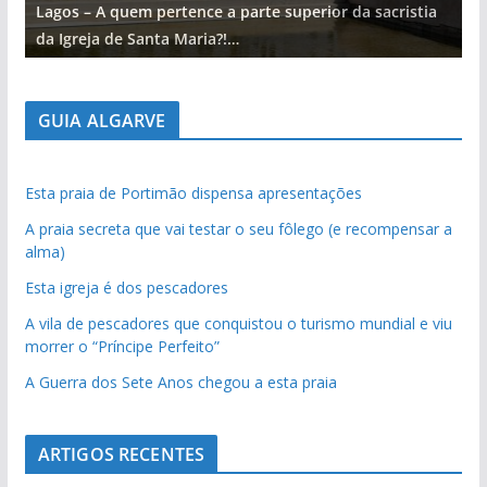
Lagos – A quem pertence a parte superior da sacristia
L
da Igreja de Santa Maria?!…
d
GUIA ALGARVE
Esta praia de Portimão dispensa apresentações
A praia secreta que vai testar o seu fôlego (e recompensar a
alma)
Esta igreja é dos pescadores
A vila de pescadores que conquistou o turismo mundial e viu
morrer o “Príncipe Perfeito”
A Guerra dos Sete Anos chegou a esta praia
ARTIGOS RECENTES