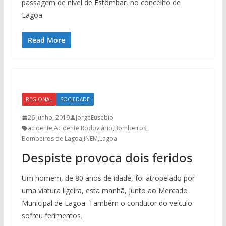
passagem de nível de Estômbar, no concelho de
Lagoa.
Read More
REGIONAL
SOCIEDADE
26 Junho, 2019
JorgeEusebio
acidente
,
Acidente Rodoviário
,
Bombeiros
,
Bombeiros de Lagoa
,
INEM
,
Lagoa
Despiste provoca dois feridos
Um homem, de 80 anos de idade, foi atropelado por
uma viatura ligeira, esta manhã, junto ao Mercado
Municipal de Lagoa. Também o condutor do veículo
sofreu ferimentos.