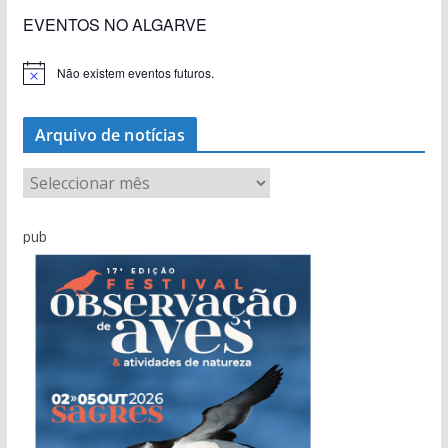
EVENTOS NO ALGARVE
Não existem eventos futuros.
A
v
i
s
Arquivo de notícias
o
A
r
q
pub
u
i
v
o
d
e
n
o