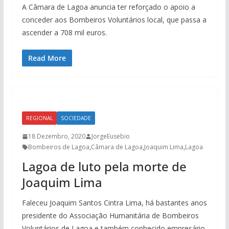
A Câmara de Lagoa anuncia ter reforçado o apoio a
conceder aos Bombeiros Voluntários local, que passa a
ascender a 708 mil euros.
Read More
REGIONAL
SOCIEDADE
18 Dezembro, 2020
JorgeEusebio
Bombeiros de Lagoa
,
Câmara de Lagoa
,
Joaquim Lima
,
Lagoa
Lagoa de luto pela morte de
Joaquim Lima
Faleceu Joaquim Santos Cintra Lima, há bastantes anos
presidente do Associação Humanitária de Bombeiros
Voluntários de Lagoa e também conhecido empresário