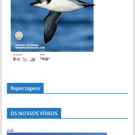
t
í
c
i
a
s
Reportagens
OS NOSSOS VÍDEOS
pub