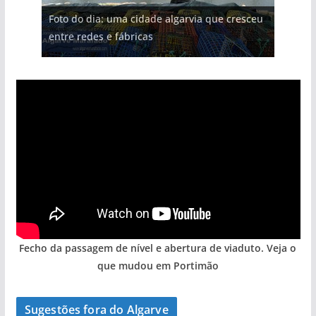
Projeto milionário: investimento de 108
Foto do dia: uma cidade algarvia que cresceu
Tempestades roubam areia de praias e põem
Tapas do mar a 3 euros cada. Nova rota
milhões de euros na construção de dois
Milagre da água. Fontes emblemáticas do
entre redes e fábricas
arribas em risco no Algarve (com vídeo)
gastronómica nasce no Algarve
hotéis (com vídeo)
Algarve voltam a ter vida (com vídeo)
Fecho da passagem de nível e abertura de viaduto. Veja o
que mudou em Portimão
Sugestões fora do Algarve