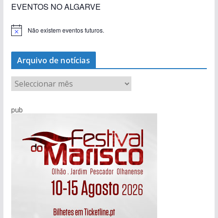
EVENTOS NO ALGARVE
Não existem eventos futuros.
A
v
i
s
Arquivo de notícias
o
A
r
q
pub
u
i
v
o
d
e
n
o
t