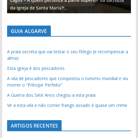
Lagos – A quem pertence a parte superior da sacristia
L
da Igreja de Santa Maria?!…
d
GUIA ALGARVE
A praia secreta que vai testar o seu fôlego (e recompensar a
alma)
Esta igreja é dos pescadores
A vila de pescadores que conquistou o turismo mundial e viu
morrer o “Príncipe Perfeito”
A Guerra dos Sete Anos chegou a esta praia
Vir a esta vila e não comer frango assado é quase um crime
ARTIGOS RECENTES