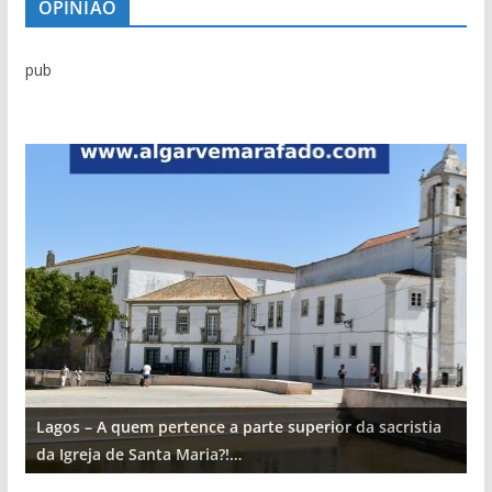
OPINIÃO
pub
Lagos – A quem pertence a parte superior da sacristia
L
da Igreja de Santa Maria?!…
d