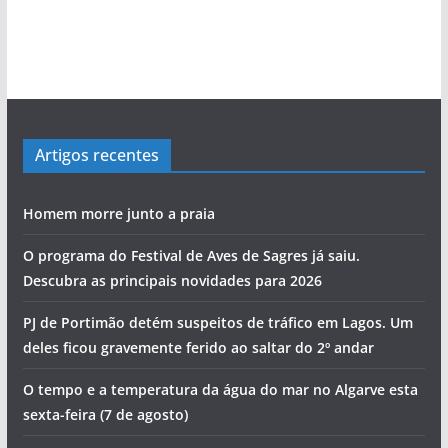
i
Ilídio Martins: O único homem que conseguiu
Carlos Café: “Juventude atual não é geração
Viagem pelo comércio portimonense com
Salvador Varela: De África para a Praia da
Sabino Pereira e as histórias da pesca do
Mário Freitas: O homem que conseguia levar o
Marcolino Palma é testemunha privilegiada da
‘roubar’ a Junta de Portimão ao PS
perdida”
Cândido Glória
Rocha com escala no Alasca
bacalhau
povo às assembleias políticas
evolução de Alvor
a
s
Artigos recentes
Homem morre junto a praia
O programa do Festival de Aves de Sagres já saiu.
Descubra as principais novidades para 2026
PJ de Portimão detém suspeitos de tráfico em Lagos. Um
deles ficou gravemente ferido ao saltar do 2º andar
O tempo e a temperatura da água do mar no Algarve esta
sexta-feira (7 de agosto)