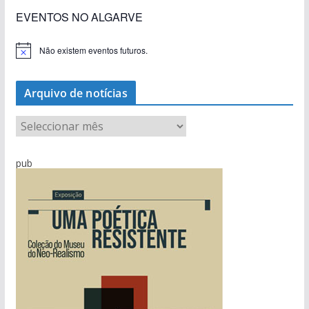
EVENTOS NO ALGARVE
Não existem eventos futuros.
A
v
i
s
Arquivo de notícias
o
A
r
q
pub
u
i
v
o
d
e
n
o