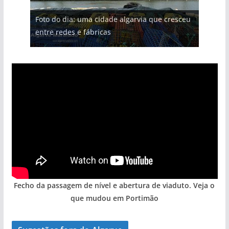
Projeto milionário: investimento de 108
Foto do dia: uma cidade algarvia que cresceu
Milagre da água. Fontes emblemáticas do
Tempestades roubam areia de praias e põem
Tapas do mar a 3 euros cada. Nova rota
milhões de euros na construção de dois
entre redes e fábricas
Algarve voltam a ter vida (com vídeo)
arribas em risco no Algarve (com vídeo)
gastronómica nasce no Algarve
hotéis (com vídeo)
Fecho da passagem de nível e abertura de viaduto. Veja o
que mudou em Portimão