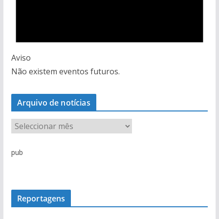
Aviso
Não existem eventos futuros.
Arquivo de notícias
A
r
q
pub
u
i
v
o
Reportagens
d