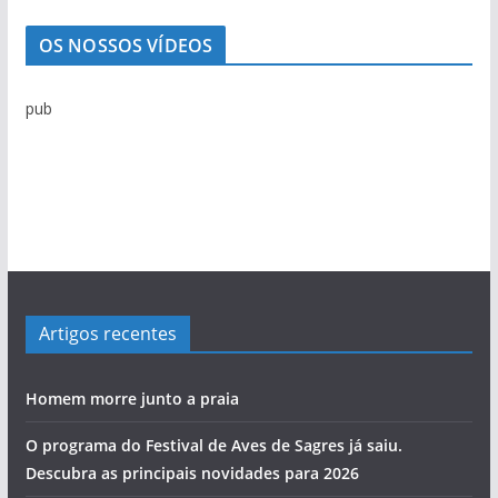
e
n
OS NOSSOS VÍDEOS
o
t
pub
í
c
i
a
s
Artigos recentes
Homem morre junto a praia
O programa do Festival de Aves de Sagres já saiu.
Descubra as principais novidades para 2026