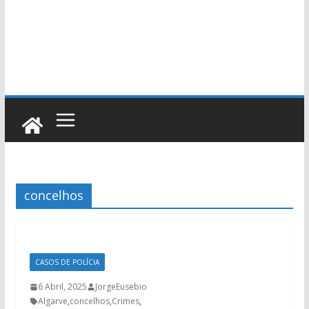
concelhos
CASOS DE POLÍCIA
6 Abril, 2025
JorgeEusebio
Algarve
,
concelhos
,
Crimes
,