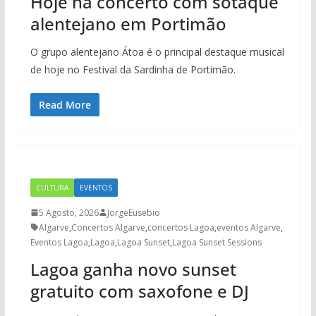
Hoje há concerto com sotaque
alentejano em Portimão
O grupo alentejano Átoa é o principal destaque musical
de hoje no Festival da Sardinha de Portimão.
Read More
CULTURA
EVENTOS
5 Agosto, 2026
JorgeEusebio
Algarve
,
Concertos Algarve
,
concertos Lagoa
,
eventos Algarve
,
Eventos Lagoa
,
Lagoa
,
Lagoa Sunset
,
Lagoa Sunset Sessions
Lagoa ganha novo sunset
gratuito com saxofone e DJ