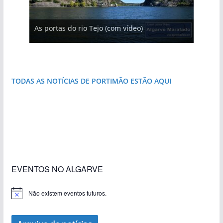
As portas do rio Tejo (com vídeo)
Foto do dia: esta pequena praia é um símbolo
do Algarve
TODAS AS NOTÍCIAS DE PORTIMÃO ESTÃO AQUI
«Estações com Vida» dão origem a excesso de
construção nos terrenos da estação de Lagos
EVENTOS NO ALGARVE
Não existem eventos futuros.
A
v
i
s