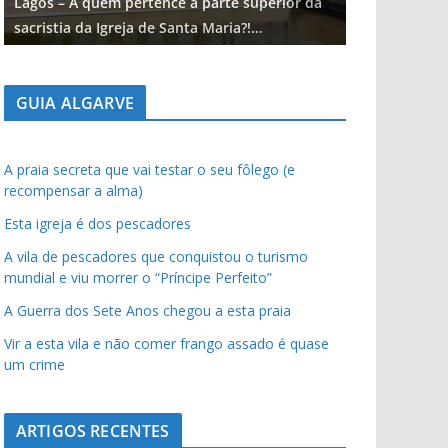
Lagos – A quem pertence a parte superior da
Lagos – A qu
sacristia da Igreja de Santa Maria?!…
sacristia da 
GUIA ALGARVE
A praia secreta que vai testar o seu fôlego (e
recompensar a alma)
Esta igreja é dos pescadores
A vila de pescadores que conquistou o turismo
mundial e viu morrer o “Príncipe Perfeito”
A Guerra dos Sete Anos chegou a esta praia
Vir a esta vila e não comer frango assado é quase
um crime
ARTIGOS RECENTES