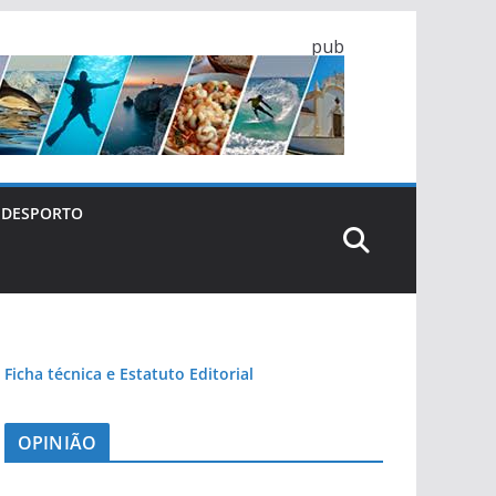
pub
DESPORTO
Ficha técnica e Estatuto Editorial
OPINIÃO