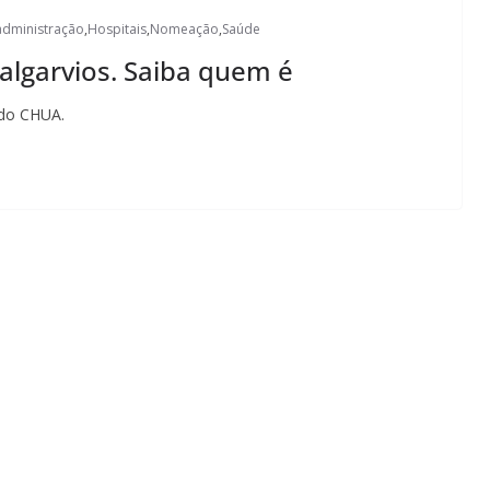
administração
,
Hospitais
,
Nomeação
,
Saúde
 algarvios. Saiba quem é
 do CHUA.