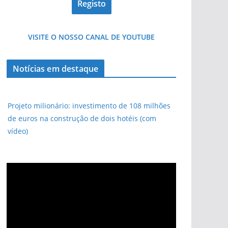
VISITE O NOSSO CANAL DE YOUTUBE
Notícias em destaque
Projeto milionário: investimento de 108 milhões
de euros na construção de dois hotéis (com
vídeo)