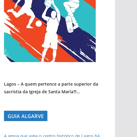
Lagos – A quem pertence a parte superior da
sacristia da Igreja de Santa Maria?!…
pub
GUIA ALGARVE
pub
pub
A igreja que vigia o centro histórico de Lagos há