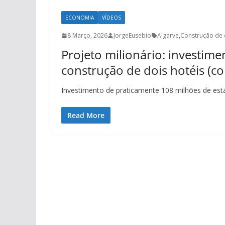
ECONOMIA
VÍDEOS
8 Março, 2026
JorgeEusebio
Algarve
,
Construção de 
Projeto milionário: investim
construção de dois hotéis (c
Investimento de praticamente 108 milhões de está 
Read More