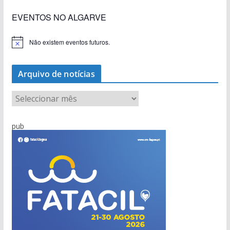
EVENTOS NO ALGARVE
Não existem eventos futuros.
A
v
i
s
Arquivo de notícias
o
A
r
q
pub
u
i
v
o
d
e
n
o