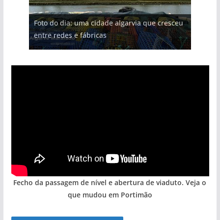
Projeto milionário: investimento de 108
Foto do dia: uma cidade algarvia que cresceu
Tempestades roubam areia de praias e põem
milhões de euros na construção de dois
Tapas do mar a 3 euros cada. Nova rota
Milagre da água. Fontes emblemáticas do
entre redes e fábricas
arribas em risco no Algarve (com vídeo)
hotéis (com vídeo)
gastronómica nasce no Algarve
Algarve voltam a ter vida (com vídeo)
Fecho da passagem de nível e abertura de viaduto. Veja o
que mudou em Portimão