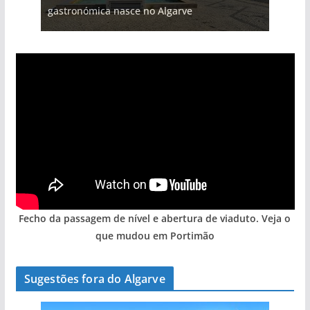
gastronómica nasce no Algarve
arribas em risco no Algarve (com vídeo)
hotéis (com vídeo)
Algarve voltam a ter vida (com vídeo)
entre redes e fábricas
Fecho da passagem de nível e abertura de viaduto. Veja o
que mudou em Portimão
Sugestões fora do Algarve