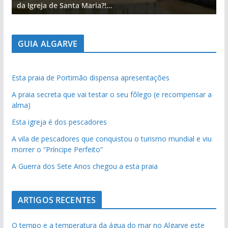
da Igreja de Santa Maria?!…
d
GUIA ALGARVE
Esta praia de Portimão dispensa apresentações
A praia secreta que vai testar o seu fôlego (e recompensar a
alma)
Esta igreja é dos pescadores
A vila de pescadores que conquistou o turismo mundial e viu
morrer o “Príncipe Perfeito”
A Guerra dos Sete Anos chegou a esta praia
ARTIGOS RECENTES
O tempo e a temperatura da água do mar no Algarve este