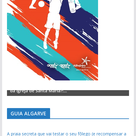
Lagos – A quem pertence a parte superior da sacristia
L
da Igreja de Santa Maria?!…
d
GUIA ALGARVE
A praia secreta que vai testar o seu fôlego (e recompensar a