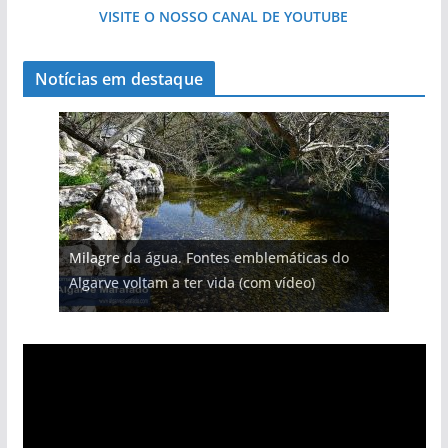
VISITE O NOSSO CANAL DE YOUTUBE
Notícias em destaque
Projeto milionário: investimento de 108
Milagre da água. Fontes emblemáticas do
Tempestades roubam areia de praias e põem
milhões de euros na construção de dois
Foto do dia: uma cidade algarvia que cresceu
Tapas do mar a 3 euros cada. Nova rota
Algarve voltam a ter vida (com vídeo)
arribas em risco no Algarve (com vídeo)
hotéis (com vídeo)
entre redes e fábricas
gastronómica nasce no Algarve