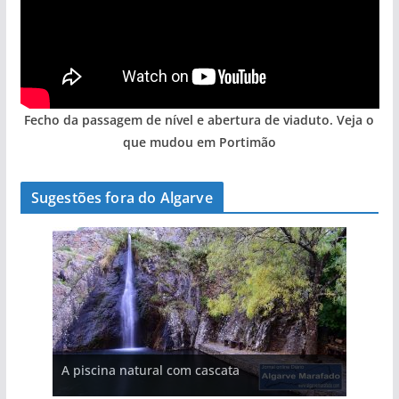
Fecho da passagem de nível e abertura de viaduto. Veja o
que mudou em Portimão
Sugestões fora do Algarve
A aldeia mais portuguesa de Portugal (com
A piscina natural com cascata
As portas do rio Tejo (com vídeo)
vídeo)
Foto do dia: a aldeia do interior do Algarve
que respira autenticidade