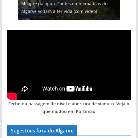
Milagre da água. Fontes emblemáticas do
Tapas do mar a 3 euros cada. Nova rota
Tempestades roubam areia de praias e põem
Foto do dia: uma cidade algarvia que cresceu
milhões de euros na construção de dois
Algarve voltam a ter vida (com vídeo)
gastronómica nasce no Algarve
arribas em risco no Algarve (com vídeo)
entre redes e fábricas
hotéis (com vídeo)
Fecho da passagem de nível e abertura de viaduto. Veja o
que mudou em Portimão
Sugestões fora do Algarve