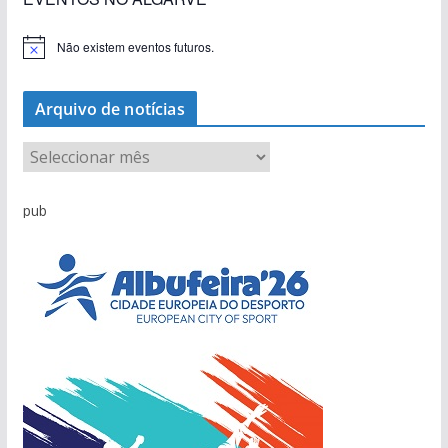
Não existem eventos futuros.
A
v
i
s
Arquivo de notícias
o
A
r
q
pub
u
i
v
o
d
e
n
o
t