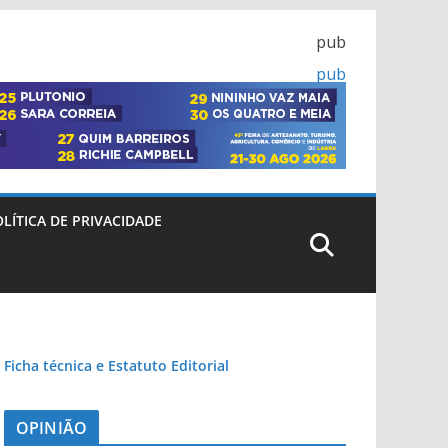
pub
pub
pub
pub
LÍTICA DE PRIVACIDADE
pub
Ficha técnica e Estatuto Editorial
OPINIÃO