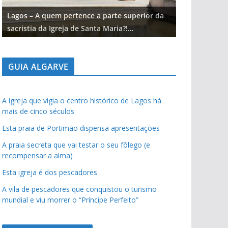
Lagos – A quem pertence a parte superior da
Lagos – A qu
sacristia da Igreja de Santa Maria?!…
sacristia da 
GUIA ALGARVE
A igreja que vigia o centro histórico de Lagos há
mais de cinco séculos
Esta praia de Portimão dispensa apresentações
A praia secreta que vai testar o seu fôlego (e
recompensar a alma)
Esta igreja é dos pescadores
A vila de pescadores que conquistou o turismo
mundial e viu morrer o “Príncipe Perfeito”